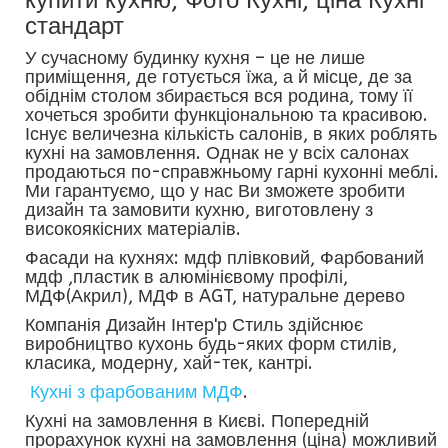
купити кухню, Фото Кухні, ціна Кухні
стандарт
У сучасному будинку кухня – це не лише
приміщення, де готується їжа, а й місце, де за
обіднім столом збирається вся родина, тому її
хочеться зробити функціональною та красивою.
Існує величезна кількість салонів, в яких роблять
кухні на замовлення. Однак не у всіх салонах
продаються по-справжньому гарні кухонні меблі.
Ми гарантуємо, що у нас Ви зможете зробити
дизайн та замовити кухню, виготовлену з
високоякісних матеріалів.
Фасади на кухнях: мдф плівковий, Фарбований
мдф ,пластик в алюмінієвому профілі,
МДФ(Акрил), МДФ в AGT, натуральне дерево
Компанія Дизайн Інтер'р Стиль здійснює
виробництво кухонь будь-яких форм стилів,
класика, модерну, хай-тек, кантрі.
Кухні з фарбованим МДФ
.
Кухні на замовлення в Києві. Попередній
прорахунок кухні на замовлення (ціна) можливий