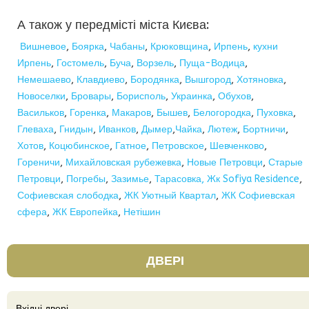
А також у передмісті міста Києва:
Вишневое
,
Боярка
,
Чабаны
,
Крюковщина
,
Ирпень
,
кухни
Ирпень
,
Гостомель
,
Буча
,
Ворзель
,
Пуща-Водица
,
Немешаево
,
Клавдиево
,
Бородянка
,
Вышгород
,
Хотяновка
,
Новоселки
,
Бровары
,
Борисполь
,
Украинка
,
Обухов
,
Васильков
,
Горенка
,
Макаров
,
Бышев
,
Белогородка
,
Пуховка
,
Глеваха
,
Гнидын
,
Иванков
,
Дымер
,
Чайка
,
Лютеж
,
Бортничи
,
Хотов
,
Коцюбинское
,
Гатное
,
Петровское
,
Шевченково
,
Гореничи
,
Михайловская рубежевка
,
Новые Петровци
,
Старые
Петровци
,
Погребы
,
Зазимье
,
Тарасовка,
Жк Sofiya Residence
,
Софиевская слободка
,
ЖК Уютный Квартал
,
ЖК Софиевская
сфера
,
ЖК Европейка
,
Нетішин
ДВЕРІ
Вхідні двері