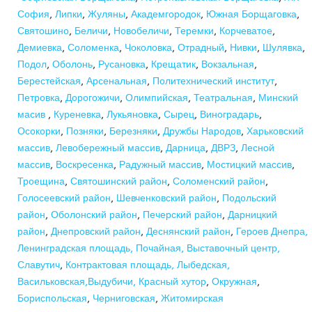
София
,
Липки
,
Жуляны
,
Академгородок
,
Южная Борщаговка
,
Святошино
,
Беличи
,
Новобеличи
,
Теремки
,
Корчеватое
,
Демиевка
,
Соломенка
,
Чоколовка
,
Отрадный
,
Нивки
,
Шулявка
,
Подол
,
Оболонь
,
Русановка
,
Крещатик
,
Вокзальная
,
Берестейская
,
Арсенальная
,
Политехнический институт
,
Петровка
,
Дорогожичи
,
Олимпийская
,
Театральная
,
Минский
масив
,
Куреневка
,
Лукьяновка
,
Сырец
,
Виноградарь
,
Осокорки
,
Позняки
,
Березняки
,
Дружбы Народов
,
Харьковский
массив
,
Левобережный массив
,
Дарница
,
ДВРЗ
,
Лесной
массив
,
Воскресенка
,
Радужный массив
,
Мостицкий массив
,
Троещина
,
Святошинский район
,
Соломенский район
,
Голосеевский район
,
Шевченковский район
,
Подольский
район
,
Оболонский район
,
Печерский район
,
Дарницкий
район
,
Днепровский район
,
Деснянский район
,
Героев Днепра,
Ленинградская площадь,
Почайная,
Выставочный центр,
Славутич
,
Контрактовая площадь,
Лыбедская,
Васильковская,
Выдубичи
,
Красный хутор
,
Окружная
,
Бориспольская
,
Черниговская
,
Житомирская