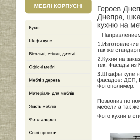
МЕБЛІ КОРПУСНІ
Героев Днеп
Днепра, шка
кухню на ме
Кухні
Направлением 
Шафи купе
1.Изготовление
так же стандар
Вітальні, стінки, дитячі
2.Кухни на зака
тек. Фасады из
Офісні меблі
3.Шкафы купе н
фасадов: ДСП, 
Меблі з дерева
Фотополимер.
Матеріали для меблів
Позвонив по но
мебели а так ж
Якість меблів
Фото кухни в ст
Фотогалерея
Свіжі проекти