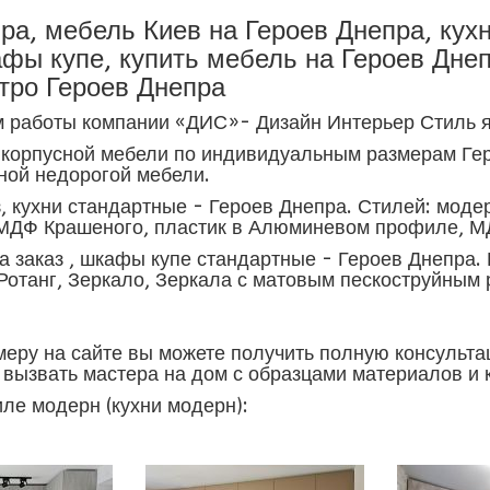
ра, мебель Киев на Героев Днепра, кухн
фы купе, купить мебель на Героев Днеп
тро Героев Днепра
работы компании «ДИС»- Дизайн Интерьер Стиль я
 корпусной мебели по индивидуальным размерам Гер
тной недорогой мебели.
з, кухни стандартные - Героев Днепра. Стилей: модер
 МДФ Крашеного, пластик в Алюминевом профиле, 
а заказ , шкафы купе стандартные - Героев Днепра.
Ротанг, Зеркало, Зеркала с матовым пескоструйным 
меру на сайте вы можете получить полную консульт
е вызвать мастера на дом с образцами материалов и
иле модерн (кухни модерн):