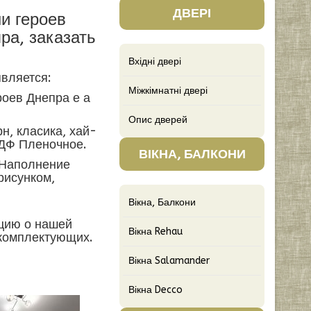
ДВЕРІ
и героев
ра, заказать
Вхідні двері
вляется:
Міжкімнатні двері
оев Днепра е а
Опис дверей
н, класика, хай-
МДФ Пленочное.
ВІКНА, БАЛКОНИ
 Наполнение
рисунком,
Вікна, Балкони
ацию о нашей
Вікна Rehau
 комплектующих.
Вікна Salamander
Вікна Decco