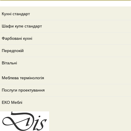
Кухні стандарт
Шафи купе стандарт
Фарбовані кухні
Передпокій
Вітальні
Меблева термінологія
Послуги проектування
ЕКО Меблі