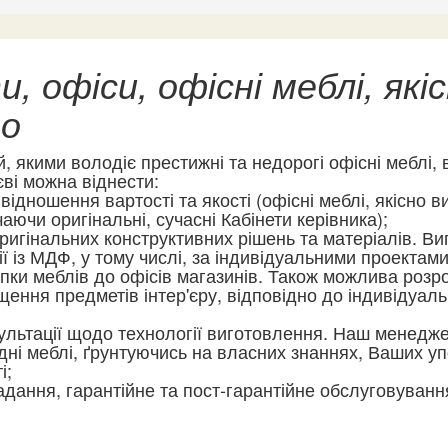
, офіси, офісні меблі, якісно
го
, якими володіє престижні та недорогі офісні меблі,
єві можна віднести:
ідношення вартості та якості (офісні меблі, якісно в
аючи оригінальні, сучасні Кабінети керівника);
ригінальних конструктивних рішень та матеріалів. Ви
ї із МДФ, у тому числі, за індивідуальними проектами
пки меблів до офісів магазинів. Також можлива розр
іщення предметів інтер'єру, відповідно до індивідуал
ультації щодо технології виготовлення. Наш менедж
ідні меблі, ґрунтуючись на власних знаннях, Ваших у
і;
адання, гарантійне та пост-гарантійне обслуговування