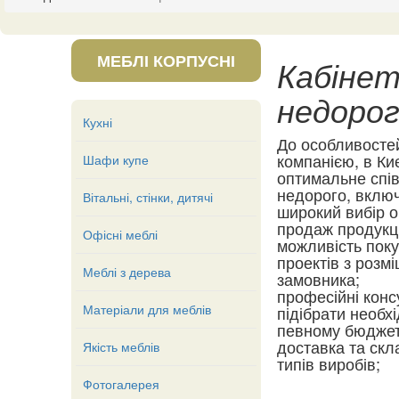
МЕБЛІ КОРПУСНІ
Кабінети
недоро
Кухні
До особливостей
компанією, в Ки
Шафи купе
оптимальне співв
недорого, включ
Вітальні, стінки, дитячі
широкий вибір о
продаж продукці
Офісні меблі
можливість поку
проектів з розм
Меблі з дерева
замовника;
професійні конс
Матеріали для меблів
підібрати необх
певному бюджет
доставка та скл
Якість меблів
типів виробів;
Фотогалерея