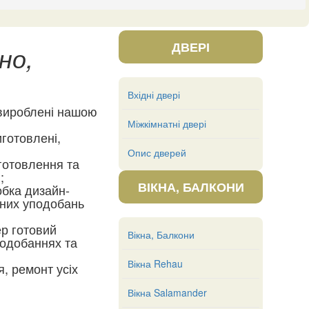
ДВЕРІ
, ​​
Вхідні двері
 вироблені нашою
Міжкімнатні двері
иготовлені,
Опис дверей
готовлення та
;
ВІКНА, БАЛКОНИ
обка дизайн-
ьних уподобань
ер готовий
Вікна, Балкони
подобаннях та
Вікна Rehau
, ремонт усіх
Вікна Salamander