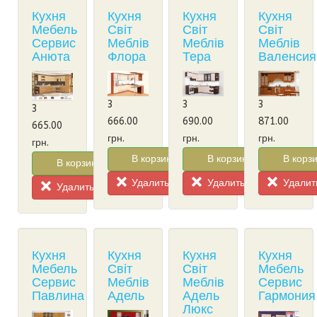
Кухня
Кухня
Кухня
Кухня
Мебель
Світ
Світ
Світ
Сервис
Меблів
Меблів
Меблів
Анюта
Флора
Тера
Валенсия
3
3
3
3
666.00
690.00
871.00
665.00
грн.
грн.
грн.
грн.
В корзину!
В корзину!
В корзи
В корзину!
Удалить из корзины
Удалить из корзины
Удалить
Удалить из корзины
Кухня
Кухня
Кухня
Кухня
Мебель
Світ
Світ
Мебель
Сервис
Меблів
Меблів
Сервис
Павлина
Адель
Адель
Гармония
Люкс