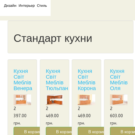
Стандарт кухни
Кухня
Кухня
Кухня
Кухня
Світ
Світ
Світ
Світ
Меблів
Меблів
Меблів
Меблів
Венера
Тюльпан
Корона
Оля
2
2
2
2
397.00
469.00
469.00
603.00
грн.
грн.
грн.
грн.
В корзину!
В корзину!
В корзину!
В корзи