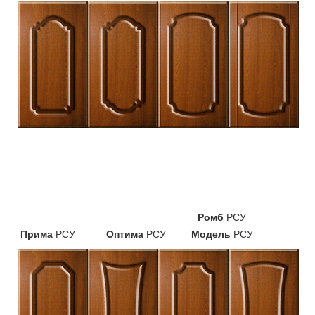
Ромб
РСУ
Прима
РСУ
Оптима
РСУ
Модель
РСУ