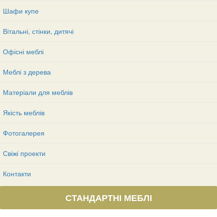
Шафи купе
Вітальні, стінки, дитячі
Офісні меблі
Меблі з дерева
Матеріали для меблів
Якість меблів
Фотогалерея
Свіжі проекти
Контакти
СТАНДАРТНІ МЕБЛІ