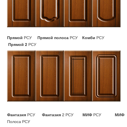
Прямой
РСУ
Прямой полоса
РСУ
Комби
РСУ
Прямой 2
РСУ
Фантазия
РСУ
Фантазия
2 РСУ
МИФ
РСУ
МИФ
Полоса РСУ