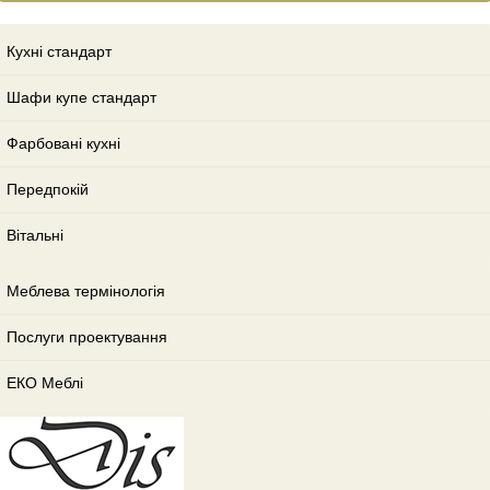
Кухні стандарт
Шафи купе стандарт
Фарбовані кухні
Передпокій
Вітальні
Меблева термінологія
Послуги проектування
ЕКО Меблі