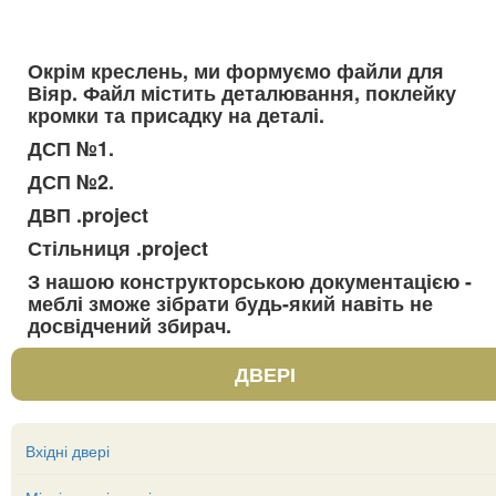
Окрім креслень, ми формуємо файли для
Віяр. Файл містить деталювання, поклейку
кромки та присадку на деталі.
ДСП №1.
ДСП №2.
ДВП .projeсt
Стільниця .projeсt
З нашою конструкторською документацією -
меблі зможе зібрати будь-який навіть не
досвідчений збирач.
ДВЕРІ
Вхідні двері