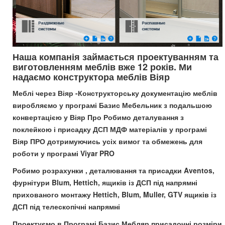
Наша компанія займається проектуванням та
виготовленням меблів вже 12 років. Ми
надаємо конструктора меблів Віяр
Меблі через Віяр -Конструкторську документацію меблів
виробляємо у програмі Базис Мебельник з подальшою
конвертацією у Віяр Про Робимо деталування з
поклейкою і присадку ДСП МДФ матеріалів у програмі
Віяр ПРО дотримуючись усіх вимог та обмежень для
роботи у програмі Viyar PRO
Робимо розрахунки , деталювання та присадки Aventos,
фурнітури Blum, Hettich, ящиків із ДСП під напрямні
прихованого монтажу Hettich, Blum, Muller, GTV ящиків із
ДСП під телескопічні напрямні
Проектуємо в Програмі Базис Мебляр присадочні розміри