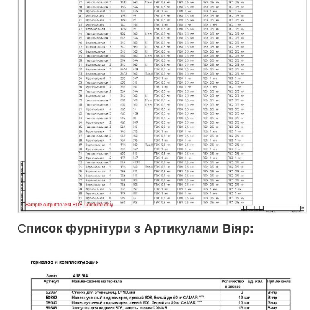
С
писок фурнітури з Артикулами Віяр: