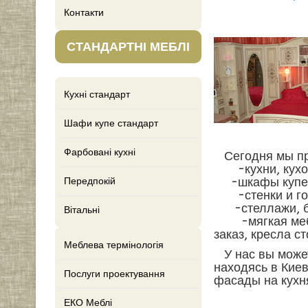
Контакти
СТАНДАРТНІ МЕБЛІ
Кухні стандарт
Шафи купе стандарт
Фарбовані кухні
Сегодня мы пр
-кухни, кухон
-шкафы купе,га
Передпокій
-стенки и горк
-стеллажи, би
Вітальні
-мягкая мебель
заказ, кресла с
Меблева термінологія
У нас вы может
находясь в Киев
Послуги проектування
фасады на кухн
ЕКО Меблі