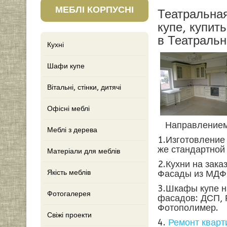
МЕБЛІ КОРПУСНІ
Театральная
купе, купит
в Театральн
Кухні
Шафи купе
Вітальні, стінки, дитячі
Офісні меблі
Направлением 
Меблі з дерева
1.Изготовление
же стандартной
Матеріали для меблів
2.Кухни на зака
Якість меблів
Фасады из МДФ 
3.Шкафы купе н
Фотогалерея
фасадов: ДСП, 
Фотополимер.
Свіжі проекти
4.
Ремонт кварт