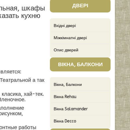
ДВЕРІ
альная, шкафы
казать кухню
Вхідні двері
Міжкімнатні двері
Опис дверей
ВІКНА, БАЛКОНИ
вляется:
Театральной а так
Вікна, Балкони
 класика, хай-тек.
Вікна Rehau
Пленочное.
аполнение
Вікна Salamander
рисунком,
Вікна Decco
монтные работы