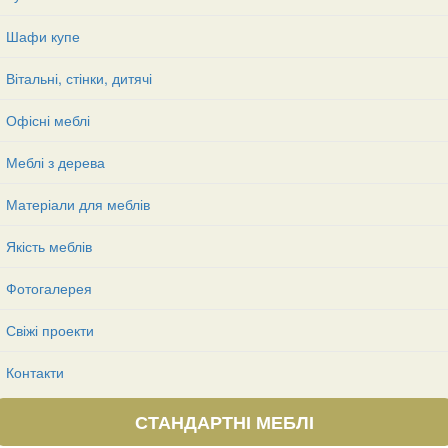
Шафи купе
Вітальні, стінки, дитячі
Офісні меблі
Меблі з дерева
Матеріали для меблів
Якість меблів
Фотогалерея
Свіжі проекти
Контакти
СТАНДАРТНІ МЕБЛІ