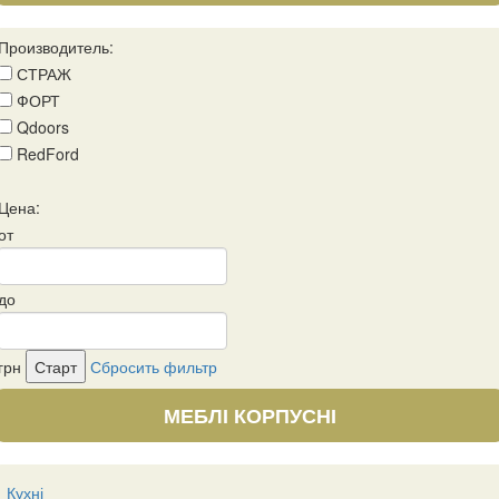
Производитель:
СТРАЖ
ФОРТ
Qdoors
RedFord
Цена:
от
до
грн
Сбросить фильтр
МЕБЛІ КОРПУСНІ
Кухні