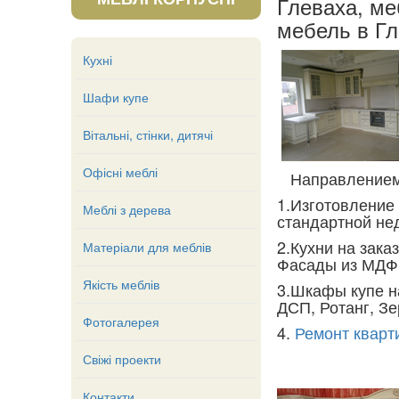
Глеваха, ме
мебель в Гл
Кухні
Шафи купе
Вітальні, стінки, дитячі
Офісні меблі
Направлением 
1.Изготовление
Меблі з дерева
стандартной не
2.Кухни на зака
Матеріали для меблів
Фасады из МДФ 
Якість меблів
3.Шкафы купе н
ДСП, Ротанг, З
Фотогалерея
4.
Ремонт кварт
Свіжі проекти
Контакти