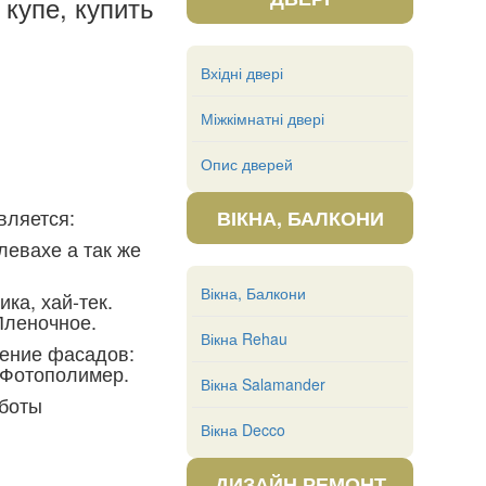
купе, купить
Вхідні двері
Міжкімнатні двері
Опис дверей
вляется:
ВІКНА, БАЛКОНИ
евахе а так же
Вікна, Балкони
ика, хай-тек.
Пленочное.
Вікна Rehau
нение фасадов:
 Фотополимер.
Вікна Salamander
аботы
Вікна Decco
ДИЗАЙН РЕМОНТ