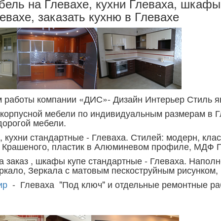
бель на Глевахе, кухни Глеваха, шкафы 
евахе, заказать кухню в Глевахе
работы компании «ДИС»- Дизайн Интерьер Стиль я
 корпусной мебели по индивидуальным размерам в Гл
дорогой мебели.
з, кухни стандартные - Глеваха. Стилей: модерн, клас
Крашеного, пластик в Алюминевом профиле, МДФ 
а заказ , шкафы купе стандартные - Глеваха. Напол
еркало, Зеркала с матовым пескоструйным рисунком,
ир
- Глеваха "Под ключ" и отдельные ремонтные р