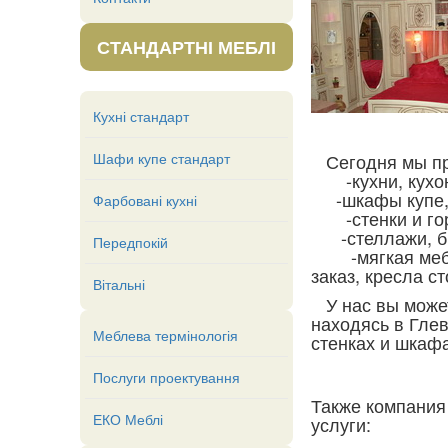
СТАНДАРТНІ МЕБЛІ
Кухні стандарт
Шафи купе стандарт
Сегодня мы пр
-кухни, кухонн
-шкафы купе,га
Фарбовані кухні
-стенки и горк
-стеллажи, биб
Передпокій
-мягкая мебель
заказ, кресла с
Вітальні
У нас вы может
находясь в Глев
Меблева термінологія
стенках и шкаф
Послуги проектування
Также компания
ЕКО Меблі
услуги: