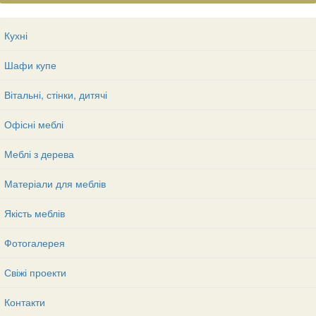
Кухні
Шафи купе
Вітальні, стінки, дитячі
Офісні меблі
Меблі з дерева
Матеріали для меблів
Якість меблів
Фотогалерея
Свіжі проекти
Контакти