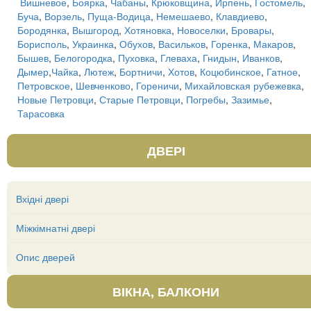
Вишневое
,
Боярка
,
Чабаны
,
Крюковщина
,
Ирпень
,
Гостомель
,
Буча
,
Ворзель
,
Пуща-Водица
,
Немешаево
,
Клавдиево
,
Бородянка
,
Вышгород
,
Хотяновка
,
Новоселки
,
Бровары
,
Борисполь
,
Украинка
,
Обухов
,
Васильков
,
Горенка
,
Макаров
,
Бышев
,
Белогородка
,
Пуховка
,
Глеваха
,
Гнидын
,
Иванков
,
Дымер
,
Чайка
,
Лютеж
,
Бортничи
,
Хотов
,
Коцюбинское
,
Гатное
,
Петровское
,
Шевченково
,
Гореничи
,
Михайловская рубежевка
,
Новые Петровци
,
Старые Петровци
,
Погребы
,
Зазимье
,
Тарасовка
ДВЕРІ
Вхідні двері
Міжкімнатні двері
Опис дверей
ВІКНА, БАЛКОНИ