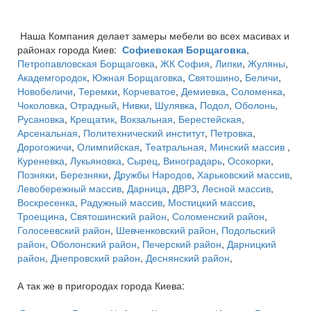
Наша Компания делает замеры мебели во всех масивах и
районах города Киев:
Софиевская Борщаговка
,
Петропавловская Борщаговка
,
ЖК София
,
Липки
,
Жуляны
,
Академгородок
,
Южная Борщаговка
,
Святошино
,
Беличи
,
Новобеличи
,
Теремки
,
Корчеватое
,
Демиевка
,
Соломенка
,
Чоколовка
,
Отрадный
,
Нивки
,
Шулявка
,
Подол
,
Оболонь
,
Русановка
,
Крещатик
,
Вокзальная
,
Берестейская
,
Арсенальная
,
Политехнический институт
,
Петровка
,
Дорогожичи
,
Олимпийская
,
Театральная
,
Минский массив
,
Куреневка
,
Лукьяновка
,
Сырец
,
Виноградарь
,
Осокорки
,
Позняки
,
Березняки
,
Дружбы Народов
,
Харьковский массив
,
Левобережный массив
,
Дарница
,
ДВРЗ
,
Лесной массив
,
Воскресенка
,
Радужный массив
,
Мостицкий массив
,
Троещина
,
Святошинский район
,
Соломенский район
,
Голосеевский район
,
Шевченковский район
,
Подольский
район
,
Оболонский район
,
Печерский район
,
Дарницкий
район
,
Днепровский район
,
Деснянский район
,
А так же в пригородах города Киева: