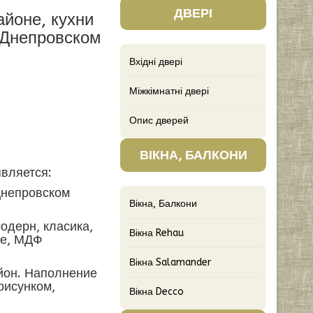
ДВЕРІ
йоне, кухни
 Днепровском
Вхідні двері
Міжкімнатні двері
Опис дверей
ВІКНА, БАЛКОНИ
вляется:
Днепровском
Вікна, Балкони
одерн, класика,
Вікна Rehau
ле, МДФ
Вікна Salamander
йон. Наполнение
рисунком,
Вікна Decco