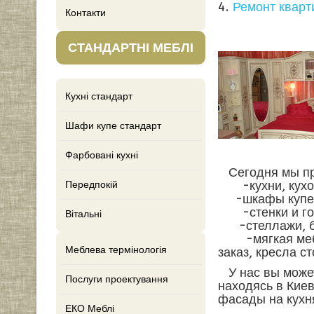
4.
Ремонт кварт
Контакти
СТАНДАРТНІ МЕБЛІ
Кухні стандарт
Шафи купе стандарт
Фарбовані кухні
Сегодня мы пр
-кухни, кухон
Передпокій
-шкафы купе,га
-стенки и горк
Вітальні
-стеллажи, би
-мягкая мебель
Меблева термінологія
заказ, кресла с
У нас вы может
Послуги проектування
находясь в Киев
фасады на кухн
ЕКО Меблі