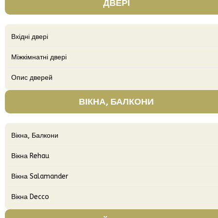
ДВЕРІ
Вхідні двері
Міжкімнатні двері
Опис дверей
ВІКНА, БАЛКОНИ
Вікна, Балкони
Вікна Rehau
Вікна Salamander
Вікна Decco