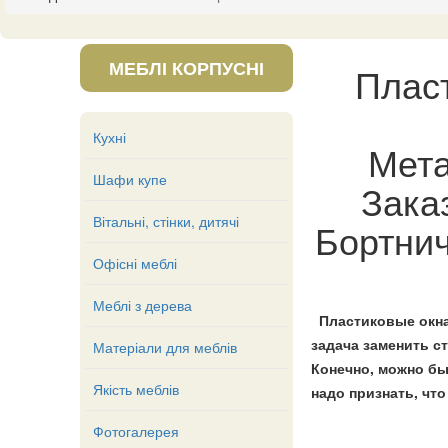
МЕБЛІ КОРПУСНІ
Плас
Кухні
Мета
Шафи купе
Зака
Вітальні, стінки, дитячі
Бортнич
Офісні меблі
Меблі з дерева
Пластиковые окна
задача заменить с
Матеріали для меблів
Конечно, можно бы
Якість меблів
надо признать, чт
Фотогалерея