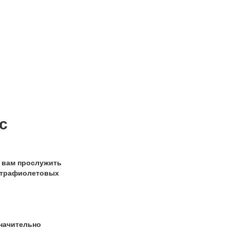
с
 вам прослужить
льтрафиолетовых
значительно