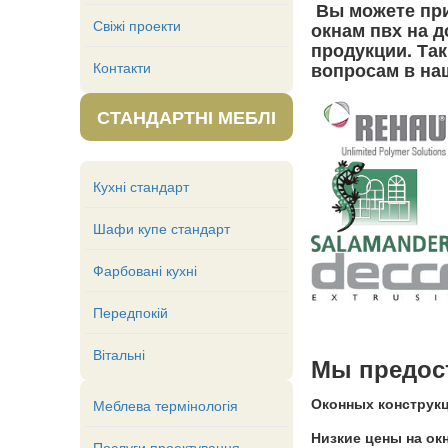
Вы можете при
Свіжі проекти
окнам пвх на 
продукции. Та
Контакти
вопросам в на
СТАНДАРТНІ МЕБЛІ
Кухні стандарт
Шафи купе стандарт
Фарбовані кухні
Передпокій
Вітальні
Мы предос
Оконных конструкц
Меблева термінологія
Низкие цены на ок
Послуги проектування