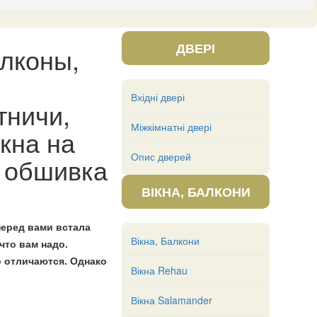
ДВЕРІ
алконы,
Вхідні двері
тничи,
Міжкімнатні двері
кна на
Опис дверей
я обшивка
ВІКНА, БАЛКОНИ
еред вами встала
Вікна, Балкони
что вам надо.
о отличаются. Однако
Вікна Rehau
Вікна Salamander