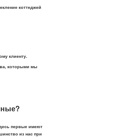
текление коттеджей
ому клиенту.
тва, которыми мы
нные?
здесь первые имеют
шинство из нас при