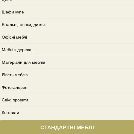
Шафи купе
Вітальні, стінки, дитячі
Офісні меблі
Меблі з дерева
Матеріали для меблів
Якість меблів
Фотогалерея
Свіжі проекти
Контакти
СТАНДАРТНІ МЕБЛІ