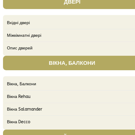
ДВЕРІ
Вхідні двері
Міжкімнатні двері
Опис дверей
ВІКНА, БАЛКОНИ
Вікна, Балкони
Вікна Rehau
Вікна Salamander
Вікна Decco