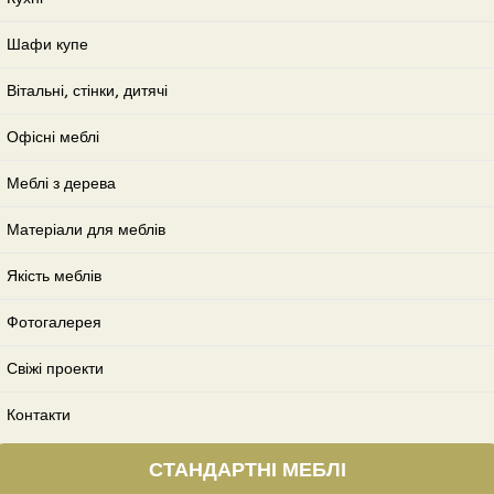
Шафи купе
Вітальні, стінки, дитячі
Офісні меблі
Меблі з дерева
Матеріали для меблів
Якість меблів
Фотогалерея
Свіжі проекти
Контакти
СТАНДАРТНІ МЕБЛІ