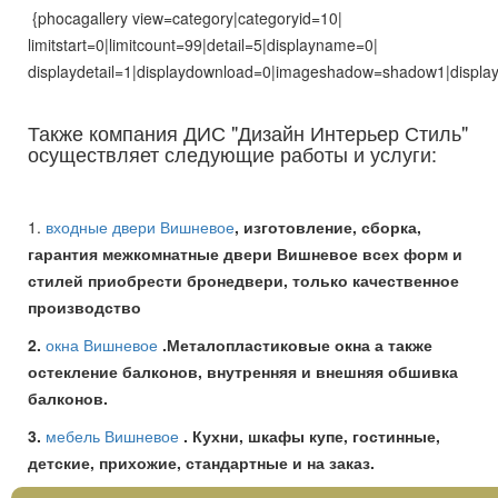
{phocagallery view=category|categoryid=10|
limitstart=0|limitcount=99|detail=5|displayname=0|
displaydetail=1|displaydownload=0|imageshadow=shadow1|display
Также компания ДИС "Дизайн Интерьер Стиль"
осуществляет следующие работы и услуги:
1.
входные двери Вишневое
, изготовление, сборка,
гарантия межкомнатные двери Вишневое всех форм и
стилей приобрести бронедвери, только качественное
производство
2.
окна Вишневое
.Металопластиковые окна а также
остекление балконов, внутренняя и внешняя обшивка
балконов.
3.
мебель Вишневое
. Кухни, шкафы купе, гостинные,
детские, прихожие, стандартные и на заказ.