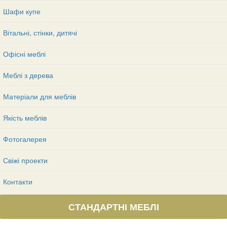
Шафи купе
Вітальні, стінки, дитячі
Офісні меблі
Меблі з дерева
Матеріали для меблів
Якість меблів
Фотогалерея
Свіжі проекти
Контакти
СТАНДАРТНІ МЕБЛІ