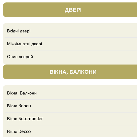
ДВЕРІ
Вхідні двері
Міжкімнатні двері
Опис дверей
ВІКНА, БАЛКОНИ
Вікна, Балкони
Вікна Rehau
Вікна Salamander
Вікна Decco