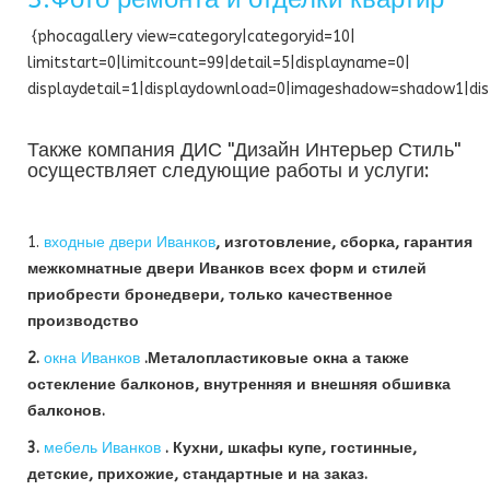
{phocagallery view=category|categoryid=10|
limitstart=0|limitcount=99|detail=5|displayname=0|
displaydetail=1|displaydownload=0|imageshadow=shadow1|dis
Также компания ДИС "Дизайн Интерьер Стиль"
осуществляет следующие работы и услуги:
1.
входные двери Иванков
, изготовление, сборка, гарантия
межкомнатные двери Иванков всех форм и стилей
приобрести бронедвери, только качественное
производство
2.
окна Иванков
.Металопластиковые окна а также
остекление балконов, внутренняя и внешняя обшивка
балконов.
3.
мебель Иванков
. Кухни, шкафы купе, гостинные,
детские, прихожие, стандартные и на заказ.