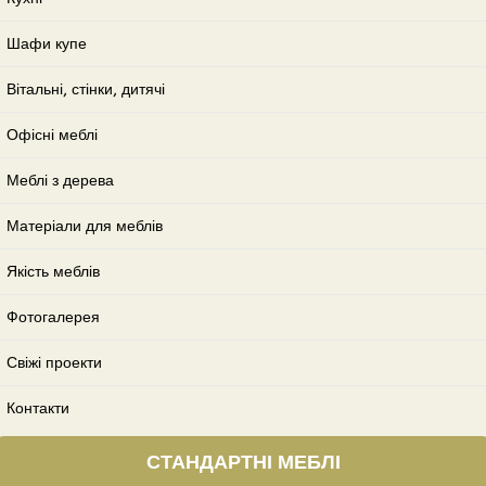
Шафи купе
Вітальні, стінки, дитячі
Офісні меблі
Меблі з дерева
Матеріали для меблів
Якість меблів
Фотогалерея
Свіжі проекти
Контакти
СТАНДАРТНІ МЕБЛІ