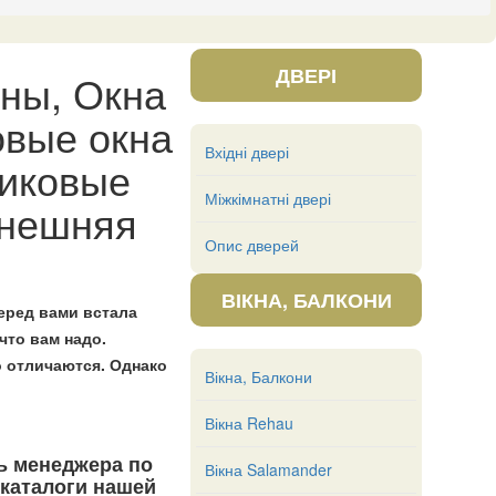
ДВЕРІ
оны, Окна
овые окна
Вхідні двері
тиковые
Міжкімнатні двері
внешняя
Опис дверей
ВІКНА, БАЛКОНИ
еред вами встала
что вам надо.
о отличаются. Однако
Вікна, Балкони
Вікна Rehau
ь менеджера по
Вікна Salamander
 каталоги нашей