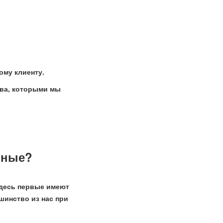
ому клиенту.
тва, которыми мы
нные?
здесь первые имеют
шинство из нас при