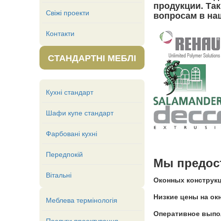
продукции. Та
Свіжі проекти
вопросам в на
Контакти
СТАНДАРТНІ МЕБЛІ
Кухні стандарт
Шафи купе стандарт
Фарбовані кухні
Передпокій
Мы предос
Вітальні
Оконных конструкц
Низкие цены на ок
Меблева термінологія
Оперативное выпол
Послуги проектування