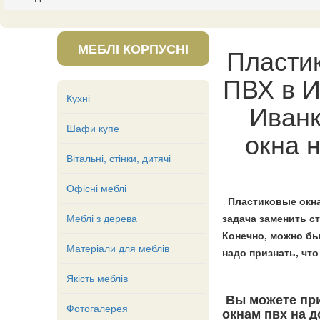
МЕБЛІ КОРПУСНІ
Пласти
ПВХ в И
Кухні
Иванк
Шафи купе
окна 
Вітальні, стінки, дитячі
Офісні меблі
Пластиковые окна
Меблі з дерева
задача заменить с
Конечно, можно бы
Матеріали для меблів
надо признать, чт
Якість меблів
Вы можете при
Фотогалерея
окнам пвх на 