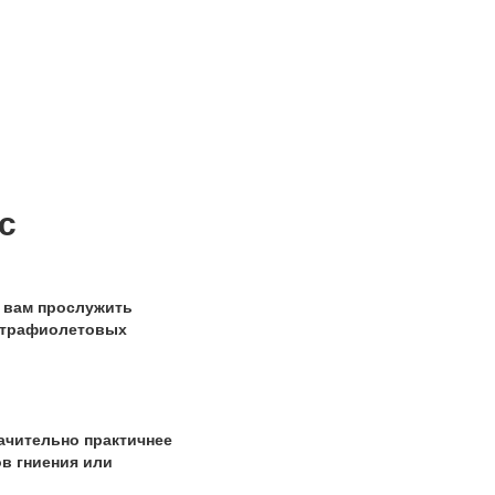
с
 вам прослужить
льтрафиолетовых
ачительно практичнее
ов гниения или