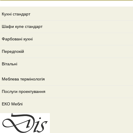
Кухні стандарт
Шафи купе стандарт
Фарбовані кухні
Передпокій
Вітальні
Меблева термінологія
Послуги проектування
ЕКО Меблі