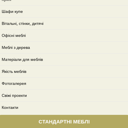
Шафи купе
Вітальні, стінки, дитячі
Офісні меблі
Меблі з дерева
Матеріали для меблів
Якість меблів
Фотогалерея
Свіжі проекти
Контакти
СТАНДАРТНІ МЕБЛІ