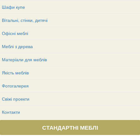
Шафи купе
Вітальні, стінки, дитячі
Офісні меблі
Меблі з дерева
Матеріали для меблів
Якість меблів
Фотогалерея
Свіжі проекти
Контакти
СТАНДАРТНІ МЕБЛІ