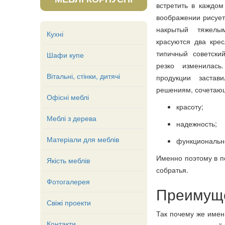
встретить в каждом
воображении рисует
накрытый тяжел
Кухні
красуются два крес
типичный советски
Шафи купе
резко изменилась
Вітальні, стінки, дитячі
продукции застав
решениям, сочетающ
Офісні меблі
красоту;
Меблі з дерева
надежность;
Матеріали для меблів
функциональн
Именно поэтому в 
Якість меблів
собратья.
Фотогалерея
Преимущ
Свіжі проекти
Так почему же имен
Контакти