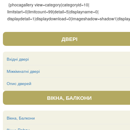
{phocagallery view=category|categoryid=10|
limitstart=0|limitcount=99|detail=5|displayname=0|
displaydetail=1|displaydownload=0|imageshadow=shadow1|display
ДВЕРІ
Вхідні двері
Міжкімнатні двері
Опис дверей
ВІКНА, БАЛКОНИ
Вікна, Балкони