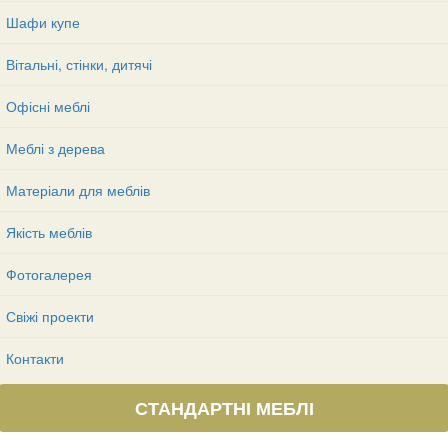
Шафи купе
Вітальні, стінки, дитячі
Офісні меблі
Меблі з дерева
Матеріали для меблів
Якість меблів
Фотогалерея
Свіжі проекти
Контакти
СТАНДАРТНІ МЕБЛІ