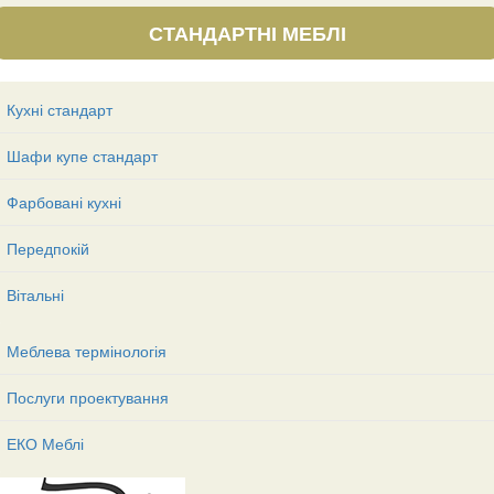
СТАНДАРТНІ МЕБЛІ
Кухні стандарт
Шафи купе стандарт
Фарбовані кухні
Передпокій
Вітальні
Меблева термінологія
Послуги проектування
ЕКО Меблі