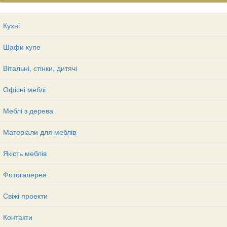
Кухні
Шафи купе
Вітальні, стінки, дитячі
Офісні меблі
Меблі з дерева
Матеріали для меблів
Якість меблів
Фотогалерея
Свіжі проекти
Контакти