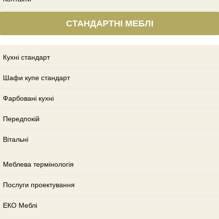
СТАНДАРТНІ МЕБЛІ
Кухні стандарт
Шафи купе стандарт
Фарбовані кухні
Передпокій
Вітальні
Меблева термінологія
Послуги проектування
ЕКО Меблі