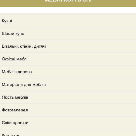
Кухні
Шафи купе
Вітальні, стінки, дитячі
Офісні меблі
Меблі з дерева
Матеріали для меблів
Якість меблів
Фотогалерея
Свіжі проекти
Контакти