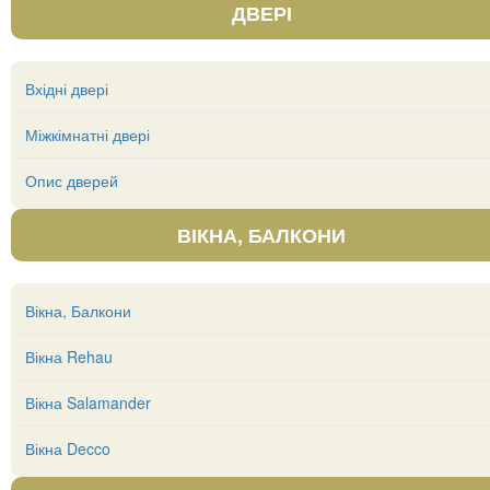
ДВЕРІ
Вхідні двері
Міжкімнатні двері
Опис дверей
ВІКНА, БАЛКОНИ
Вікна, Балкони
Вікна Rehau
Вікна Salamander
Вікна Decco