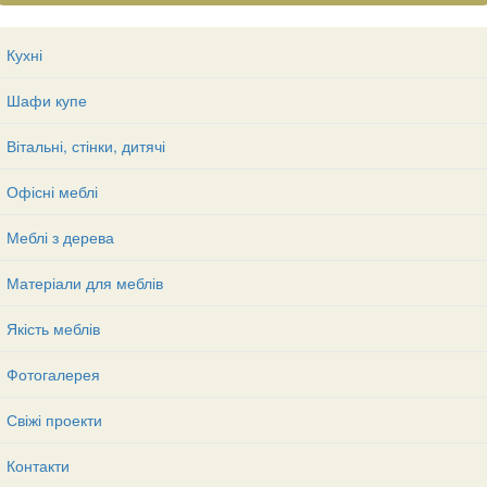
Кухні
Шафи купе
Вітальні, стінки, дитячі
Офісні меблі
Меблі з дерева
Матеріали для меблів
Якість меблів
Фотогалерея
Свіжі проекти
Контакти