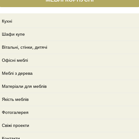
Кухні
Шафи купе
Вітальні, стінки, дитячі
Офісні меблі
Меблі з дерева
Матеріали для меблів
Якість меблів
Фотогалерея
Свіжі проекти
Контакти