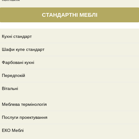
СТАНДАРТНІ МЕБЛІ
Кухні стандарт
Шафи купе стандарт
Фарбовані кухні
Передпокій
Вітальні
Меблева термінологія
Послуги проектування
ЕКО Меблі