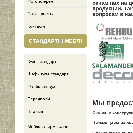
Фотогалерея
окнам пвх на 
продукции. Та
вопросам в на
Свіжі проекти
Контакти
СТАНДАРТНІ МЕБЛІ
Кухні стандарт
Шафи купе стандарт
Фарбовані кухні
Передпокій
Мы предос
Вітальні
Оконных конструкц
Низкие цены на окн
Меблева термінологія