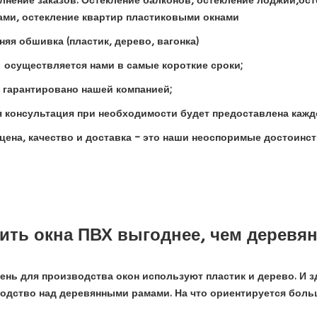
нение заказов: Остекление балконов, остекление лоджий,ост
ми, остекление квартир пластиковыми окнами
яя обшивка (пластик, дерево, вагонка)
 осуществляется нами в самые короткие сроки;
 гарантировано нашей компанией;
консультация при необходимости будет предоставлена каждо
цена, качество и доставка – это наши неоспоримые достоинс
ить окна ПВХ выгоднее, чем деревя
нь для производства окон используют пластик и дерево. И 
одство над деревянными рамами. На что ориентируется боль