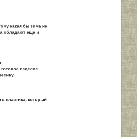
ому какая бы зима не
на обладают еще и
а
 готовое изделие
весину.
го пластика, который