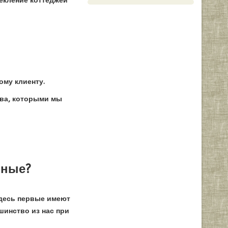
екление коттеджей
му клиенту.
тва, которыми мы
нные?
здесь первые имеют
шинство из нас при