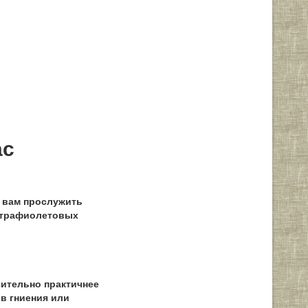
ас
 вам прослужить
льтрафиолетовых
чительно практичнее
ов гниения или