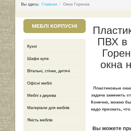
Вы здесь:
Главная
Окна Горенка
МЕБЛІ КОРПУСНІ
Пласти
ПВХ в 
Кухні
Горен
Шафи купе
окна 
Вітальні, стінки, дитячі
Офісні меблі
Пластиковые окна
задача заменить с
Меблі з дерева
Конечно, можно бы
Матеріали для меблів
надо признать, чт
Якість меблів
Вы можете при