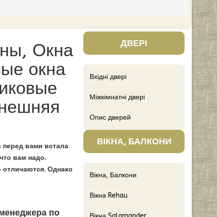
ДВЕРІ
оны, Окна
вые окна
Вхідні двері
тиковые
Міжкімнатні двері
внешняя
Опис дверей
ВІКНА, БАЛКОНИ
 перед вами встала
что вам надо.
 отличаются. Однако
Вікна, Балкони
Вікна Rehau
 менеджера по
Вікна Salamander