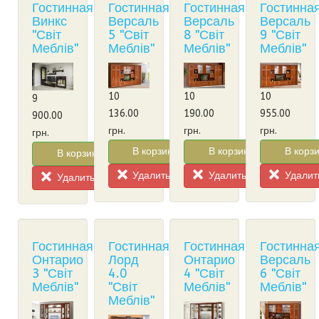
Гостинная
Гостинная
Гостинная
Гостинна
Винкс
Версаль
Версаль
Версаль
"Світ
5 "Світ
8 "Світ
9 "Світ
Меблів"
Меблів"
Меблів"
Меблів"
10
10
10
9
136.00
190.00
955.00
900.00
грн.
грн.
грн.
грн.
В корзину!
В корзину!
В корзи
В корзину!
Удалить из корзины
Удалить из корзины
Удалить
Удалить из корзины
Гостинная
Гостинная
Гостинная
Гостинна
Онтарио
Лорд
Онтарио
Версаль
3 "Світ
4.0
4 "Світ
6 "Світ
Меблів"
"Світ
Меблів"
Меблів"
Меблів"