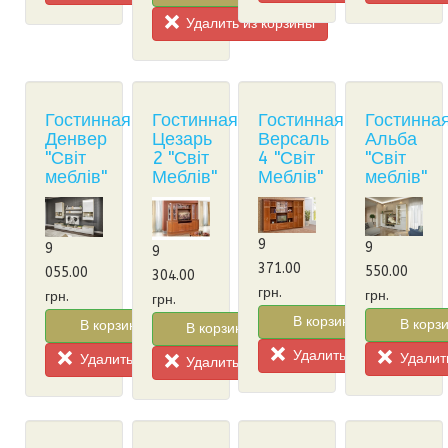
Удалить из корзины
Гостинная
Гостинная
Гостинная
Гостинна
Денвер
Цезарь
Версаль
Альба
"Світ
2 "Світ
4 "Світ
"Світ
меблів"
Меблів"
Меблів"
меблів"
9
9
9
9
371.00
550.00
055.00
304.00
грн.
грн.
грн.
грн.
В корзину!
В корзи
В корзину!
В корзину!
Удалить из корзины
Удалить
Удалить из корзины
Удалить из корзины