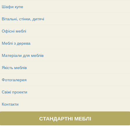
Шафи купе
Вітальні, стінки, дитячі
Офісні меблі
Меблі з дерева
Матеріали для меблів
Якість меблів
Фотогалерея
Свіжі проекти
Контакти
СТАНДАРТНІ МЕБЛІ