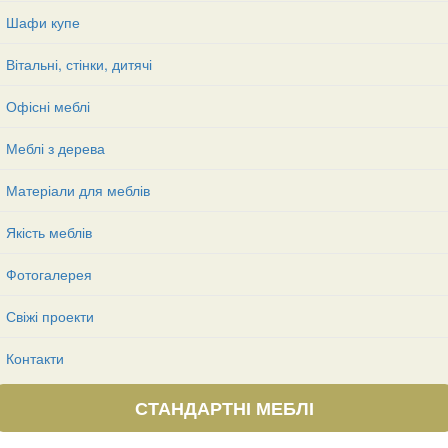
Шафи купе
Вітальні, стінки, дитячі
Офісні меблі
Меблі з дерева
Матеріали для меблів
Якість меблів
Фотогалерея
Свіжі проекти
Контакти
СТАНДАРТНІ МЕБЛІ