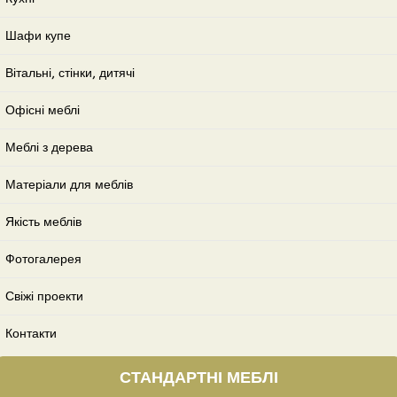
Шафи купе
Вітальні, стінки, дитячі
Офісні меблі
Меблі з дерева
Матеріали для меблів
Якість меблів
Фотогалерея
Свіжі проекти
Контакти
СТАНДАРТНІ МЕБЛІ