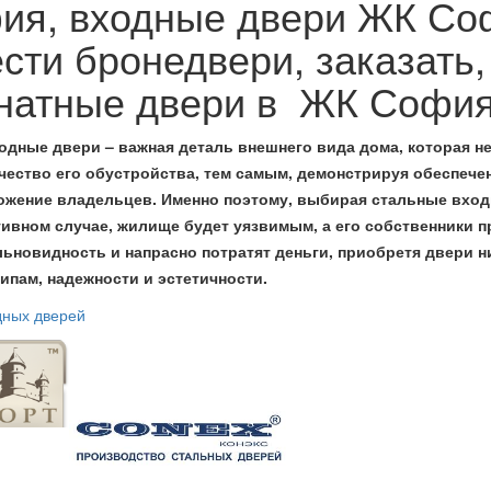
я, входные двери ЖК Соф
сти бронедвери, заказать,
натные двери в ЖК Софи
дные двери – важная деталь внешнего вида дома, которая не
ачество его обустройства, тем самым, демонстрируя обеспече
жение владельцев. Именно поэтому, выбирая стальные входн
тивном случае, жилище будет уязвимым, а его собственники
ьновидность и напрасно потратят деньги, приобретя двери ни
пам, надежности и эстетичности.
дных дверей