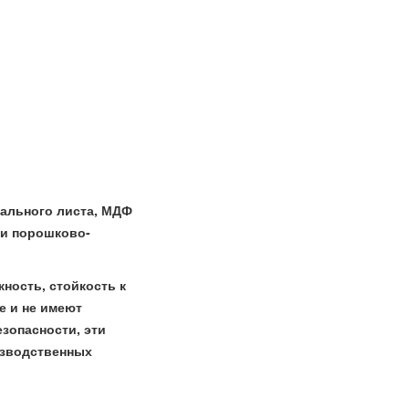
тального листа, МДФ
 и порошково-
ность, стойкость к
е и не имеют
зопасности, эти
изводственных