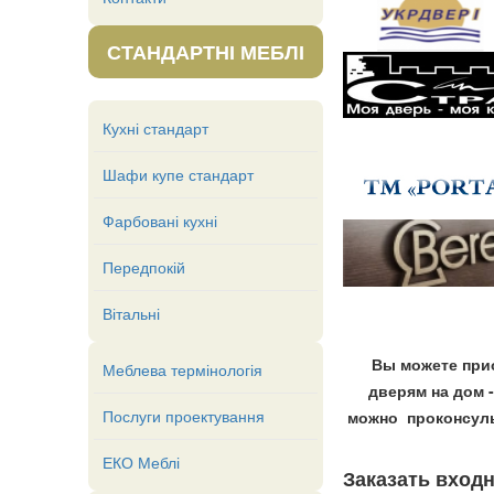
СТАНДАРТНІ МЕБЛІ
Кухні стандарт
Шафи купе стандарт
Фарбовані кухні
Передпокій
Вітальні
Вы можете при
Меблева термінологія
дверям на дом 
Послуги проектування
можно
проконсул
ЕКО Меблі
Заказать вход