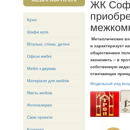
ЖК Софи
приобре
Кухні
межком
Шафи купе
Металлические вхо
Вітальні, стінки, дитячі
и характеризует к
общественное поло
Офісні меблі
экономить – в про
собственную недал
Меблі з дерева
отвечающие принци
Матеріали для меблів
Модельный ряд вхо
Якість меблів
Фотогалерея
Свіжі проекти
Контакти