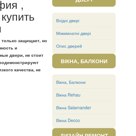
ия ,
 купить
Вхідні двері
я
Міжкімнатні двері
 только защищает, но
Опис дверей
нность и
ые двери, не стоит
ВІКНА, БАЛКОНИ
 продемонстрируют
зкого качества, не
Вікна, Балкони
Вікна Rehau
Вікна Salamander
Вікна Decco
ДИЗАЙН РЕМОНТ