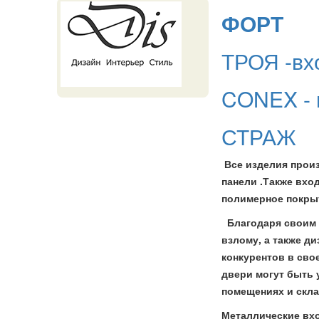
ФОРТ
ТРОЯ -вх
CONEX - 
СТРАЖ
Все изделия произ
панели .Также вх
полимерное покры
Благодаря своим в
взлому, а также д
конкурентов в сво
двери могут быть 
помещениях и скла
Металлические вхо