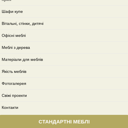
Шафи купе
Вітальні, стінки, дитячі
Офісні меблі
Меблі з дерева
Матеріали для меблів
Якість меблів
Фотогалерея
Свіжі проекти
Контакти
СТАНДАРТНІ МЕБЛІ