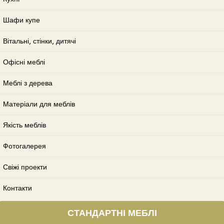
Шафи купе
Вітальні, стінки, дитячі
Офісні меблі
Меблі з дерева
Матеріали для меблів
Якість меблів
Фотогалерея
Свіжі проекти
Контакти
СТАНДАРТНІ МЕБЛІ