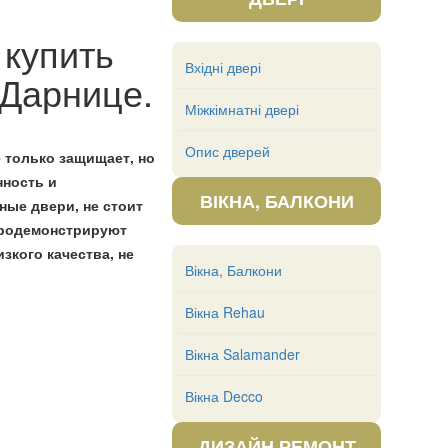
 купить
Вхідні двері
 Дарнице.
Міжкімнатні двері
Опис дверей
 только защищает, но
нность и
ВІКНА, БАЛКОНИ
ые двери, не стоит
 продемонстрируют
зкого качества, не
Вікна, Балкони
Вікна Rehau
Вікна Salamander
Вікна Decco
ДИЗАЙН РЕМОНТ