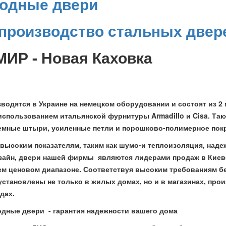
ходные двери
производство стальных двер
ИР - Новая Каховка
водятся в Украине на немецком оборудовании и состоят из 2 
использованием итальянской фурнитуры Armadillo и Cisa. Та
мные штыри, усиленные петли и порошково-полимерное пок
ысоким показателям, таким как шумо-и теплоизоляция, надеж
изайн, двери нашей фирмы являются лидерами продаж в Киев
ем ценовом диапазоне. Соответствуя высоким требованиям бе
установлены не только в жилых домах, но и в магазинах, про
дах.
дные двери - гарантия надежности вашего дома