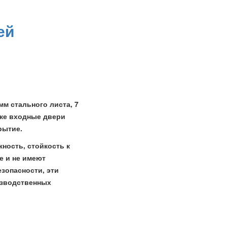
ей
мм стального листа, 7
кже входные двери
рытие.
ность, стойкость к
е и не имеют
зопасности, эти
изводственных