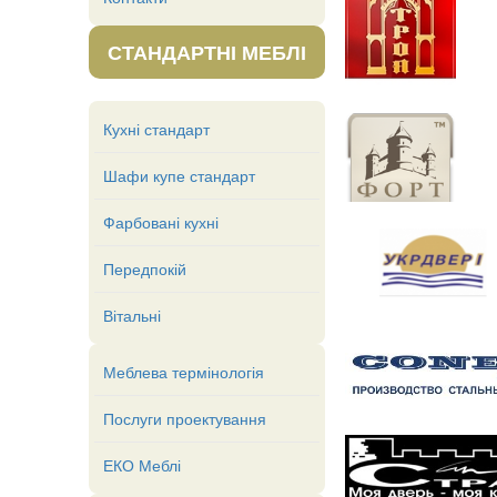
СТАНДАРТНІ МЕБЛІ
Кухні стандарт
Шафи купе стандарт
Фарбовані кухні
Передпокій
Вітальні
Меблева термінологія
Послуги проектування
ЕКО Меблі