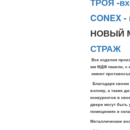
ТРОЯ -в
CONEX - 
НОВЫЙ М
СТРАЖ
Все изделия произ
мм МДФ панели, с 
имеют противосъе
Благодаря своим в
взлому, а также д
конкурентов в сво
двери могут быть 
помещениях и скла
Металлические вхо