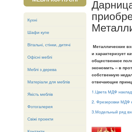
Дарница
приобре
Кухні
Металли
Шафи купе
Вітальні, стінки, дитячі
Металлические вхо
и характеризует к
Офісні меблі
общественное поло
экономить – в про
Меблі з дерева
собственную недал
Матеріали для меблів
отвечающие принци
1.Цвета МДФ наклад
Якість меблів
2. Фрезеровки МДФ 
Фотогалерея
3.Модельный ряд вх
Свіжі проекти
Контакти