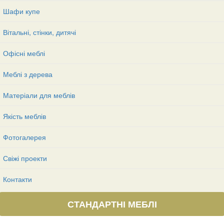
Шафи купе
Вітальні, стінки, дитячі
Офісні меблі
Меблі з дерева
Матеріали для меблів
Якість меблів
Фотогалерея
Свіжі проекти
Контакти
СТАНДАРТНІ МЕБЛІ