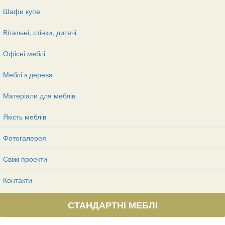
Шафи купе
Вітальні, стінки, дитячі
Офісні меблі
Меблі з дерева
Матеріали для меблів
Якість меблів
Фотогалерея
Свіжі проекти
Контакти
СТАНДАРТНІ МЕБЛІ