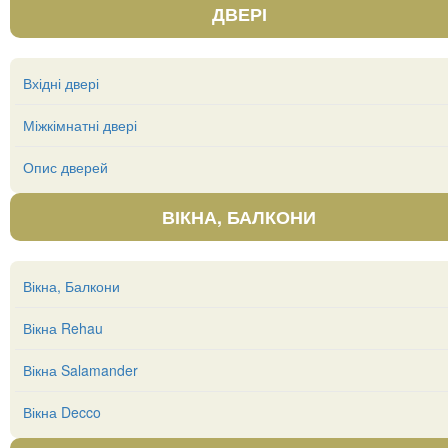
ДВЕРІ
Вхідні двері
Міжкімнатні двері
Опис дверей
ВІКНА, БАЛКОНИ
Вікна, Балкони
Вікна Rehau
Вікна Salamander
Вікна Decco