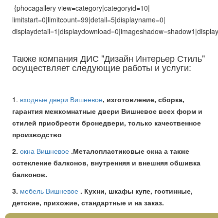
{phocagallery view=category|categoryid=10|
limitstart=0|limitcount=99|detail=5|displayname=0|
displaydetail=1|displaydownload=0|imageshadow=shadow1|display
Также компания ДИС "Дизайн Интерьер Стиль"
осуществляет следующие работы и услуги:
1.
входные двери Вишневое
, изготовление, сборка,
гарантия межкомнатные двери Вишневое всех форм и
стилей приобрести бронедвери, только качественное
производство
2.
окна Вишневое
.Металопластиковые окна а также
остекление балконов, внутренняя и внешняя обшивка
балконов.
3.
мебель Вишневое
. Кухни, шкафы купе, гостинные,
детские, прихожие, стандартные и на заказ.