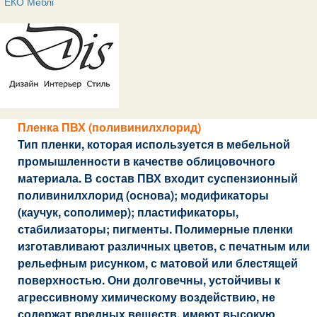
ЕКО Меблі
Пленка ПВХ (поливинилхлорид)
Тип пленки, которая используется в мебельной
промышленности в качестве облицовочного
материала. В состав ПВХ входит суспензионный
поливинилхлорид (основа); модификаторы
(каучук, сополимер); пластификаторы,
стабилизаторы; пигменты. Полимерные пленки
изготавливают различных цветов, с печатным или
рельефным рисунком, с матовой или блестящей
поверхностью. Они долговечны, устойчивы к
агрессивному химическому воздействию, не
содержат вредных веществ, имеют высокую