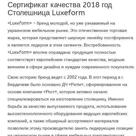
Сертификат качества 2018 год
Столешница Luxeform
«Luxеform» – бренд молодой, но уже узнаваемый на
украинском мебельном рынке. Это отечественная торговая
марка, которая представляет широкую линейку постформинга
и является лидером в этом сегменте. Востребованность
«Luxеform» вполне оправдана: продукция полностью
соответствует европейским стандартам качества, модным
веяниям в сфере дизайна и нуждам современного покупателя.
Свою историю бренд ведет с 2002 года. В этот период в г.
Бердичеве было основано ДЧ «Ритм», сформированное на
основе компании «Рост», которое активно начало
специализироваться на изготовлении столешниц. Именно
борьба за качество выпускаемого продукта, использование
высокотехнологичного оборудования ведущих европейских
компаний, а также обширный ассортимент материалов
позволили этому производителю занять лидирующие позиции
на украинском рынке в сфере мебельных комплектующих.