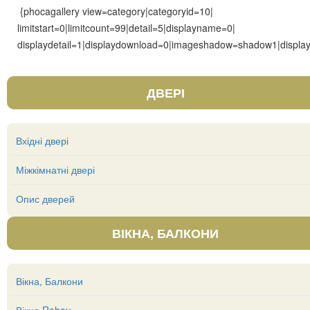
{phocagallery view=category|categoryid=10|
limitstart=0|limitcount=99|detail=5|displayname=0|
displaydetail=1|displaydownload=0|imageshadow=shadow1|display
ДВЕРІ
Вхідні двері
Міжкімнатні двері
Опис дверей
ВІКНА, БАЛКОНИ
Вікна, Балкони