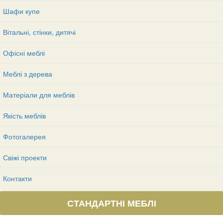
Шафи купе
Вітальні, стінки, дитячі
Офісні меблі
Меблі з дерева
Матеріали для меблів
Якість меблів
Фотогалерея
Свіжі проекти
Контакти
СТАНДАРТНІ МЕБЛІ