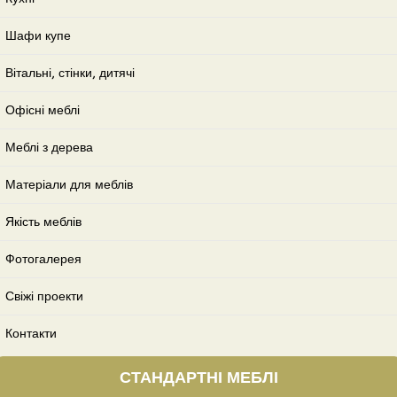
Шафи купе
Вітальні, стінки, дитячі
Офісні меблі
Меблі з дерева
Матеріали для меблів
Якість меблів
Фотогалерея
Свіжі проекти
Контакти
СТАНДАРТНІ МЕБЛІ