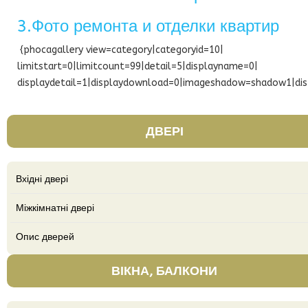
3.Фото ремонта и отделки квартир
{phocagallery view=category|categoryid=10|
limitstart=0|limitcount=99|detail=5|displayname=0|
displaydetail=1|displaydownload=0|imageshadow=shadow1|dis
ДВЕРІ
Вхідні двері
Міжкімнатні двері
Опис дверей
ВІКНА, БАЛКОНИ