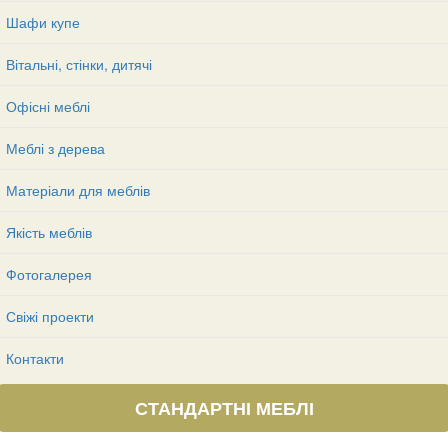
Шафи купе
Вітальні, стінки, дитячі
Офісні меблі
Меблі з дерева
Матеріали для меблів
Якість меблів
Фотогалерея
Свіжі проекти
Контакти
СТАНДАРТНІ МЕБЛІ