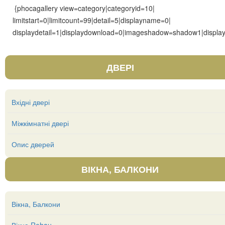
{phocagallery view=category|categoryid=10|
limitstart=0|limitcount=99|detail=5|displayname=0|
displaydetail=1|displaydownload=0|imageshadow=shadow1|display
ДВЕРІ
Вхідні двері
Міжкімнатні двері
Опис дверей
ВІКНА, БАЛКОНИ
Вікна, Балкони