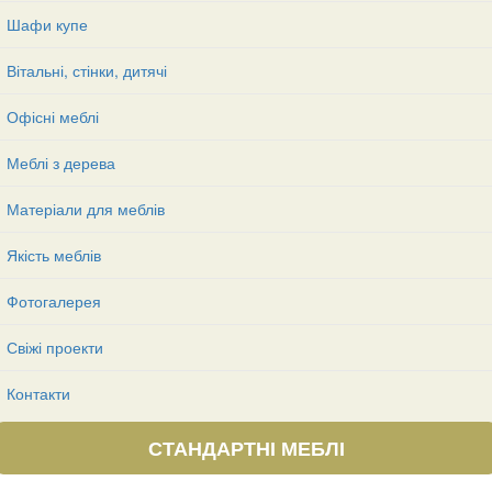
Шафи купе
Вітальні, стінки, дитячі
Офісні меблі
Меблі з дерева
Матеріали для меблів
Якість меблів
Фотогалерея
Свіжі проекти
Контакти
СТАНДАРТНІ МЕБЛІ