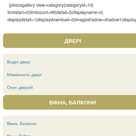
{phocagallery view=category|categoryid=10|
limitstart=0|limitcount=99|detail=5|displayname=0|
displaydetail=1|displaydownload=0|imageshadow=shadow1|display
ДВЕРІ
Вхідні двері
Міжкімнатні двері
Опис дверей
ВІКНА, БАЛКОНИ
Вікна, Балкони