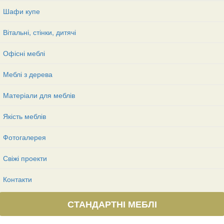
Шафи купе
Вітальні, стінки, дитячі
Офісні меблі
Меблі з дерева
Матеріали для меблів
Якість меблів
Фотогалерея
Свіжі проекти
Контакти
СТАНДАРТНІ МЕБЛІ