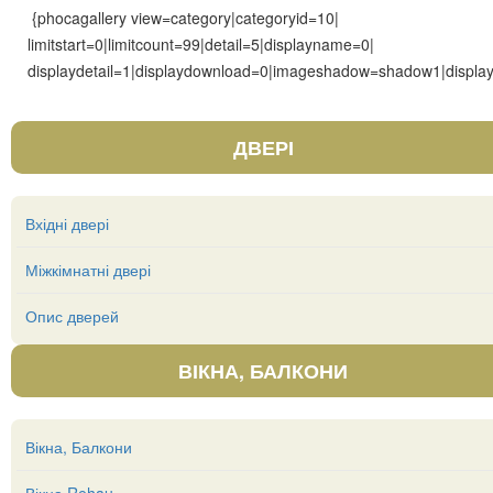
{phocagallery view=category|categoryid=10|
limitstart=0|limitcount=99|detail=5|displayname=0|
displaydetail=1|displaydownload=0|imageshadow=shadow1|display
ДВЕРІ
Вхідні двері
Міжкімнатні двері
Опис дверей
ВІКНА, БАЛКОНИ
Вікна, Балкони