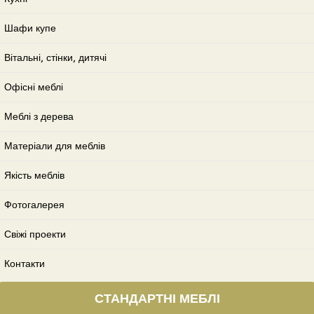
Шафи купе
Вітальні, стінки, дитячі
Офісні меблі
Меблі з дерева
Матеріали для меблів
Якість меблів
Фотогалерея
Свіжі проекти
Контакти
СТАНДАРТНІ МЕБЛІ