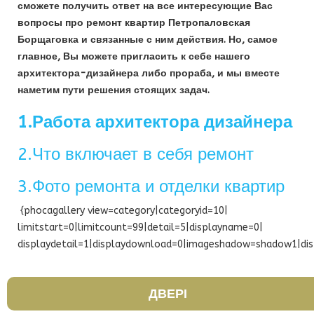
сможете получить ответ на все интересующие Вас
вопросы про ремонт квартир Петропаловская
Борщаговка и связанные с ним действия. Но, самое
главное, Вы можете пригласить к себе нашего
архитектора-дизайнера либо прораба, и мы вместе
наметим пути решения стоящих задач.
1.Работа архитектора дизайнера
2.Что включает в себя ремонт
3.Фото ремонта и отделки квартир
{phocagallery view=category|categoryid=10|
limitstart=0|limitcount=99|detail=5|displayname=0|
displaydetail=1|displaydownload=0|imageshadow=shadow1|dis
ДВЕРІ