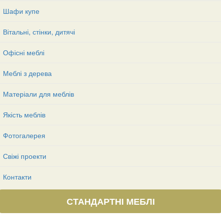
Шафи купе
Вітальні, стінки, дитячі
Офісні меблі
Меблі з дерева
Матеріали для меблів
Якість меблів
Фотогалерея
Свіжі проекти
Контакти
СТАНДАРТНІ МЕБЛІ