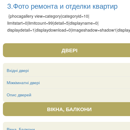
3.Фото ремонта и отделки квартир
{phocagallery view=category|categoryid=10|
limitstart=0|limitcount=99|detail=5|displayname=0|
displaydetail=1|displaydownload=0|imageshadow=shadow1|display
ДВЕРІ
Вхідні двері
Міжкімнатні двері
Опис дверей
ВІКНА, БАЛКОНИ
Вікна, Балкони